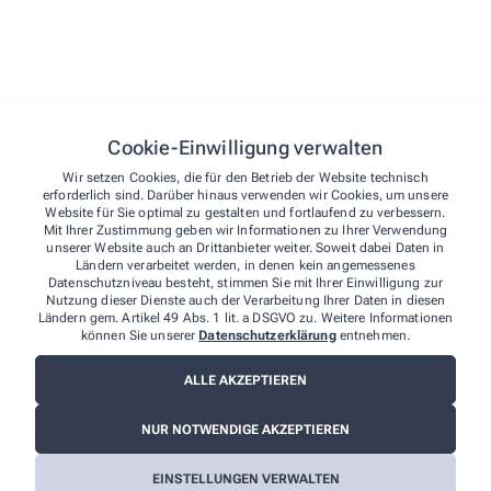
wp_lang
Speiche
Cookie-Einwilligung verwalten
wp-autosave-1
Automa
Wir setzen Cookies, die für den Betrieb der Website technisch
erforderlich sind. Darüber hinaus verwenden wir Cookies, um unsere
Website für Sie optimal zu gestalten und fortlaufend zu verbessern.
qm-container-height
Stellt 
Mit Ihrer Zustimmung geben wir Informationen zu Ihrer Verwendung
unserer Website auch an Drittanbieter weiter. Soweit dabei Daten in
Ländern verarbeitet werden, in denen kein angemessenes
qm-container-width
Stellt 
Datenschutzniveau besteht, stimmen Sie mit Ihrer Einwilligung zur
Nutzung dieser Dienste auch der Verarbeitung Ihrer Daten in diesen
Ländern gem. Artikel 49 Abs. 1 lit. a DSGVO zu. Weitere Informationen
können Sie unserer
Datenschutzerklärung
entnehmen.
cmplz_cookie_data
Speiche
ALLE AKZEPTIEREN
cmplz_consenttype
Bestim
NUR NOTWENDIGE AKZEPTIEREN
EINSTELLUNGEN VERWALTEN
cmplz_policy_id
Speiche